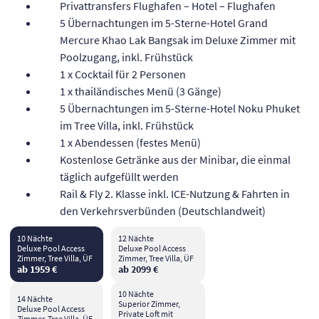
Privattransfers Flughafen – Hotel – Flughafen
5 Übernachtungen im 5-Sterne-Hotel Grand
Mercure Khao Lak Bangsak im Deluxe Zimmer mit
Poolzugang, inkl. Frühstück
1 x Cocktail für 2 Personen
1 x thailändisches Menü (3 Gänge)
5 Übernachtungen im 5-Sterne-Hotel Noku Phuket
im Tree Villa, inkl. Frühstück
1 x Abendessen (festes Menü)
Kostenlose Getränke aus der Minibar, die einmal
täglich aufgefüllt werden
Rail & Fly 2. Klasse inkl. ICE-Nutzung & Fahrten in
den Verkehrsverbünden (Deutschlandweit)
10 Nächte
12 Nächte
Deluxe Pool Access
Deluxe Pool Access
Zimmer, Tree Villa, ÜF
Zimmer, Tree Villa, ÜF
ab 1959 €
ab 2099 €
10 Nächte
14 Nächte
Superior Zimmer,
Deluxe Pool Access
Private Loft mit
Zimmer, Tree Villa, ÜF