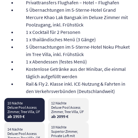
Privattransfers Flughafen – Hotel – Flughafen
5 Übernachtungen im 5-Sterne-Hotel Grand
Mercure Khao Lak Bangsak im Deluxe Zimmer mit
Poolzugang, inkl. Frühstück
1 x Cocktail für 2 Personen
1 x thailändisches Menü (3 Gänge)
5 Übernachtungen im 5-Sterne-Hotel Noku Phuket
im Tree Villa, inkl. Frühstück
1 x Abendessen (festes Menü)
Kostenlose Getränke aus der Minibar, die einmal
täglich aufgefüllt werden
Rail & Fly 2. Klasse inkl. ICE-Nutzung & Fahrten in
den Verkehrsverbünden (Deutschlandweit)
10 Nächte
12 Nächte
Deluxe Pool Access
Deluxe Pool Access
Zimmer, Tree Villa, ÜF
Zimmer, Tree Villa, ÜF
ab 1959 €
ab 2099 €
10 Nächte
14 Nächte
Superior Zimmer,
Deluxe Pool Access
Private Loft mit
Zimmer, Tree Villa, ÜF